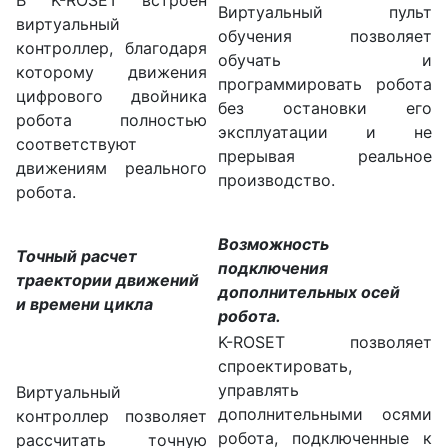
В K-ROSET встроен
Виртуальный пульт
виртуальный
обучения позволяет
контроллер, благодаря
обучать и
которому движения
программировать робота
цифрового двойника
без остановки его
робота полностью
эксплуатации и не
соответствуют
прерывая реальное
движениям реального
производство.
робота.
Возможность
Точный расчет
подключения
траектории движений
дополнительных осей
и времени цикла
робота.
K-ROSET позволяет
спроектировать,
управлять
Виртуальный
дополнительными осями
контроллер позволяет
робота, подключенные к
рассчитать точную