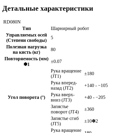
Детальные характеристики
RD080N
Тип
Шарнирный робот
Управляемых осей
5
(Степени свободы)
Полезная нагрузка
80
на кисть (кг)
Повторяемость (мм)
±0.07
✽1
Рука вращение
±180
(JT1)
Рука вперед-
+140 - −105
назад (JT2)
Рука вверх-
Угол поворота (°)
+40 - −205
вниз (JT3)
Запястье
±360
поворот (JT4)
Запястье сгиб
±10✽2
(JT5)
Рука вращение
180