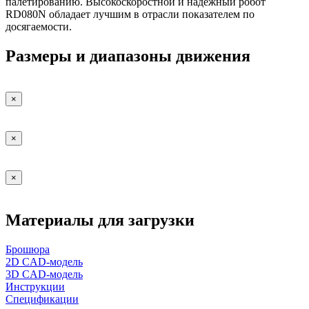
палетированию. Высокоскоростной и надежный робот
RD080N обладает лучшим в отрасли показателем по
досягаемости.
Размеры и диапазоны движения
×
×
×
Материалы для загрузки
Брошюра
2D CAD-модель
3D CAD-модель
Инструкции
Спецификации