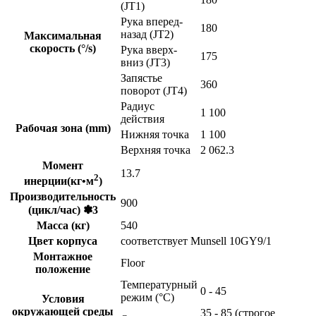
(JT1)
Рука вперед-
180
назад (JT2)
Максимальная
скорость (°/s)
Рука вверх-
175
вниз (JT3)
Запястье
360
поворот (JT4)
Радиус
1 100
действия
Рабочая зона (mm)
Нижняя точка
1 100
Верхняя точка
2 062.3
Момент
13.7
2
инерции(кг•м
)
Производительность
900
(цикл/час) ✽3
Масса (кг)
540
Цвет корпуса
соответствует Munsell 10GY9/1
Монтажное
Floor
положение
Температурный
0 - 45
режим (°C)
Условия
окружающей среды
35 - 85 (строгое